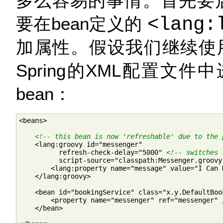
多么容易的事情。首先要启用re
要在bean定义的
<lang:
加属性。假设我们继续使
Spring的XML配置文件中
bean：
<beans>

<!-- this bean is now 'refreshable' due to the 
    <lang:groovy id="messenger"

          refresh-check-delay="5000" 
<!-- switches 
          script-source="classpath:Messenger.groovy"
        <lang:property name="message" value="I Can D
    </lang:groovy>

    <bean id="bookingService" class="x.y.DefaultBook
        <property name="messenger" ref="messenger" /
    </bean>
