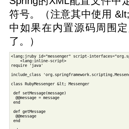
Spring的XML配置文
符号。（注意其中使用 &l
中如果在内置源码周围定
了。）
<lang:jruby id="messenger" script-interfaces="org.s
    <lang:inline-script>

require 'java'

include_class 'org.springframework.scripting.Messeng
class RubyMessenger &lt; Messenger

 def setMessage(message)

  @@message = message

 end

 def getMessage

  @@message

 end
