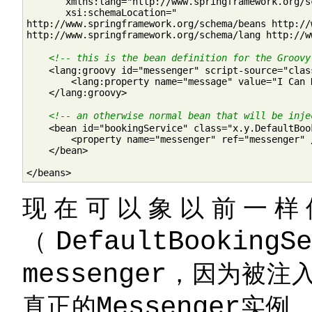
       xmlns:lang="http://www.springframework.org/sc
       xsi:schemaLocation="

http://www.springframework.org/schema/beans http://
http://www.springframework.org/schema/lang http://w
<!-- this is the bean definition for the Groovy
    <lang:groovy id="messenger" script-source="clas
        <lang:property name="message" value="I Can D
    </lang:groovy>

<!-- an otherwise normal bean that will be inje
    <bean id="bookingService" class="x.y.DefaultBook
        <property name="messenger" ref="messenger" /
    </bean>

</beans>
现在可以象以前一样
（
DefaultBookingS
messenger
，因为被注
真正的
Messenger
实例