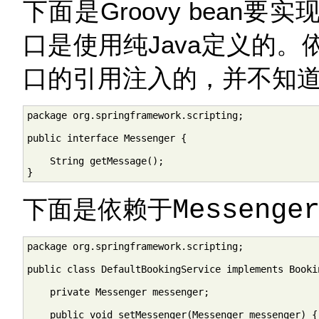
下面是Groovy bean要实
口是使用纯Java定义的
口的引用注入的，并不知道其
package org.springframework.scripting;

public interface Messenger {

    String getMessage();

}
下面是依赖于
Messenge
package org.springframework.scripting;

public class DefaultBookingService implements Bookin
    private Messenger messenger;

    public void setMessenger(Messenger messenger) {
