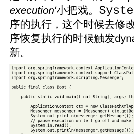
execution'
小把戏。
Syste
序的执行，这个时候去修
序恢复执行的时候触发dynamic-
新。
import org.springframework.context.ApplicationContex
import org.springframework.context.support.ClassPat
import org.springframework.scripting.Messenger;

public final class Boot {

    public static void main(final String[] args) thr
        ApplicationContext ctx = new ClassPathXmlAp
        Messenger messenger = (Messenger) ctx.getBea
        System.out.println(messenger.getMessage());

        // pause execution while I go off and make 
        System.in.read();

        System.out.println(messenger.getMessage());
