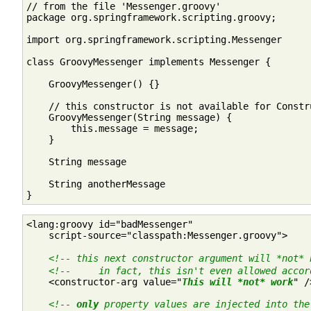
// from the file 'Messenger.groovy'

package org.springframework.scripting.groovy;

import org.springframework.scripting.Messenger

class GroovyMessenger implements Messenger {

    GroovyMessenger() {}

    // this constructor is not available for Constru
    GroovyMessenger(String message) {

        this.message = message;

    }

    String message

    String anotherMessage

}
<lang:groovy id="badMessenger"

    script-source="classpath:Messenger.groovy">

<!-- this next constructor argument will *not* 
<!--     in fact, this isn't even allowed accor
    <constructor-arg value="
This will *not* work
" />
<!-- 
only
 property values are injected into the