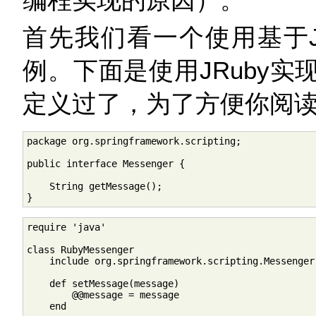
首先我们看一个使用基于JR
例。下面是使用JRuby实
定义过了，为了方便你阅
package org.springframework.scripting;

public interface Messenger {

    String getMessage();

}
require 'java'

class RubyMessenger

    include org.springframework.scripting.Messenger

    def setMessage(message)

        @@message = message

    end
