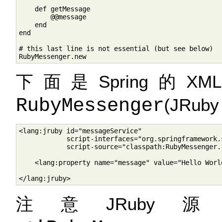
    def getMessage

        @@message

    end

end

# this last line is not essential (but see below)

RubyMessenger.new
下面是Spring
RubyMessenger
(JRub
<lang:jruby id="messageService"

            script-interfaces="org.springframework.
            script-source="classpath:RubyMessenger.r
    <lang:property name="message" value="Hello World
</lang:jruby>
注意JRub