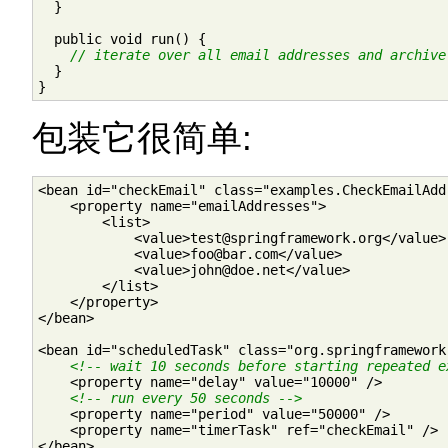
  }

  public void run() {

// iterate over all email addresses and archive
  }

}
包装它很简单:
<bean id="checkEmail" class="examples.CheckEmailAddr
    <property name="emailAddresses">

        <list>

            <value>test@springframework.org</value>

            <value>foo@bar.com</value>

            <value>john@doe.net</value>

        </list>

    </property>

</bean>

<bean id="scheduledTask" class="org.springframework
<!-- wait 10 seconds before starting repeated e
    <property name="delay" value="10000" />

<!-- run every 50 seconds -->
    <property name="period" value="50000" />

    <property name="timerTask" ref="checkEmail" />

</bean>