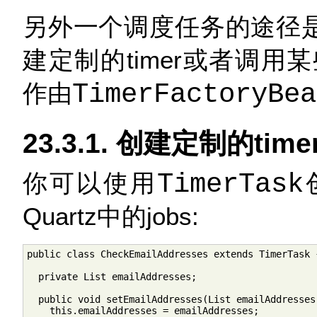
另外一个调度任务的途径是使
建定制的timer或者调用某些
作由
TimerFactoryBea
23.3.1. 创建定制的time
你可以使用
TimerTask
Quartz中的jobs:
public class CheckEmailAddresses extends TimerTask {
  private List emailAddresses;

  public void setEmailAddresses(List emailAddresses)
    this.emailAddresses = emailAddresses;
