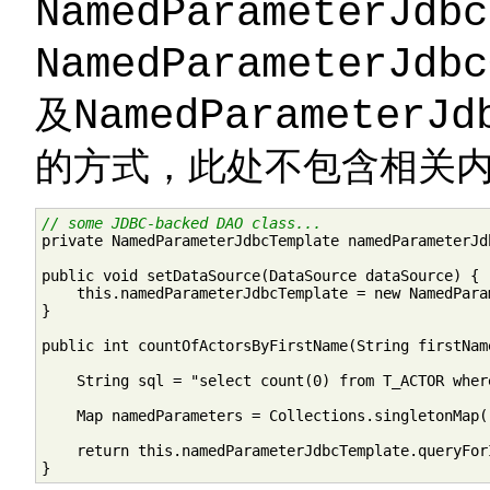
NamedParameterJdbc
NamedParameterJdbc
及
NamedParameterJd
的方式，此处不包含相关
// some JDBC-backed DAO class...

private NamedParameterJdbcTemplate namedParameterJd
public void setDataSource(DataSource dataSource) {

    this.namedParameterJdbcTemplate = new NamedPara
}

public int countOfActorsByFirstName(String firstName
    String sql = "select count(0) from T_ACTOR wher
    Map namedParameters = Collections.singletonMap(
    return this.namedParameterJdbcTemplate.queryFor
}