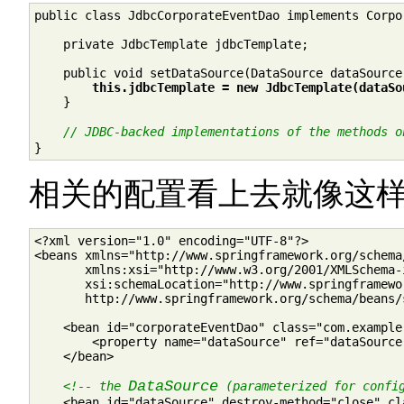
public class JdbcCorporateEventDao implements Corpor
    private JdbcTemplate jdbcTemplate;

    public void setDataSource(DataSource dataSource)
this.jdbcTemplate = new JdbcTemplate(dataSo
    }

// JDBC-backed implementations of the methods o
}
相关的配置看上去就像这
<?xml version="1.0" encoding="UTF-8"?>

<beans xmlns="http://www.springframework.org/schema/
       xmlns:xsi="http://www.w3.org/2001/XMLSchema-i
       xsi:schemaLocation="http://www.springframewo
       http://www.springframework.org/schema/beans/
    <bean id="corporateEventDao" class="com.example
        <property name="dataSource" ref="dataSource"
    </bean>

DataSource
<!-- the 
 (parameterized for confi
    <bean id="dataSource" destroy-method="close" cl