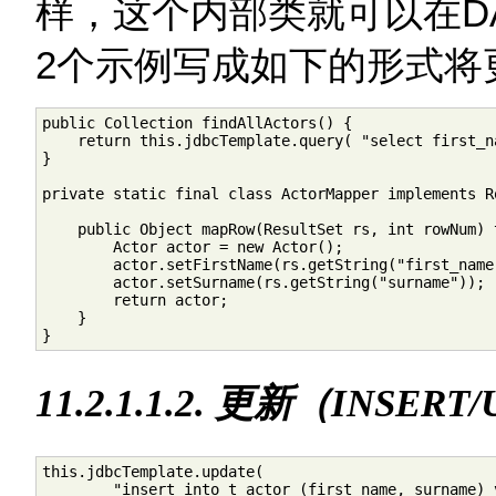
样，这个内部类就可以在D
2个示例写成如下的形式将
public Collection findAllActors() {

    return this.jdbcTemplate.query( "select first_n
}

private static final class ActorMapper implements Ro
    public Object mapRow(ResultSet rs, int rowNum) 
        Actor actor = new Actor();

        actor.setFirstName(rs.getString("first_name"
        actor.setSurname(rs.getString("surname"));

        return actor;

    }

}
11.2.1.1.2. 更新（INSER
this.jdbcTemplate.update(

        "insert into t_actor (first_name, surname) v