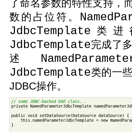
了命名参数的特性支持，
数的占位符。
NamedPa
JdbcTemplate
类进
JdbcTemplate
完成了
述
NamedParamete
JdbcTemplate
类的一
JDBC操作。
// some JDBC-backed DAO class...

private NamedParameterJdbcTemplate namedParameterJd
public void setDataSource(DataSource dataSource) {

    this.namedParameterJdbcTemplate = new NamedPara
}
