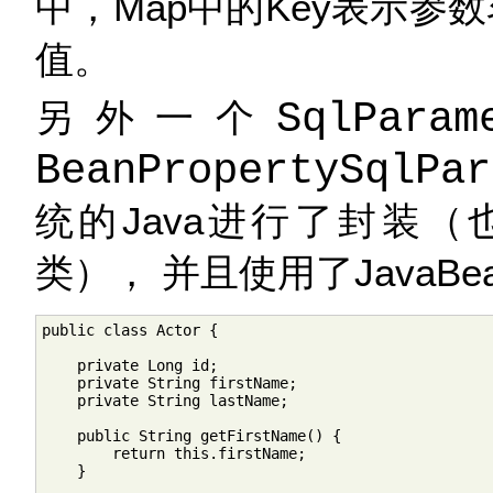
中，Map中的Key表示参数
值。
另外一个
SqlParam
BeanPropertySqlPar
统的Java进行了封装
类）， 并且使用了Java
public class Actor {

    private Long id;

    private String firstName;

    private String lastName;

    public String getFirstName() {

        return this.firstName;

    }
