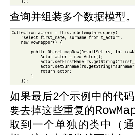
    });
查询并组装多个数据模型
Collection actors = this.jdbcTemplate.query(

    "select first_name, surname from t_actor",

    new RowMapper() {

        public Object mapRow(ResultSet rs, int rowN
            Actor actor = new Actor();

            actor.setFirstName(rs.getString("first_n
            actor.setSurname(rs.getString("surname")
            return actor;

        }

    });
如果最后2个示例中的代
要去掉这些重复的
RowMa
取到一个单独的类中（通