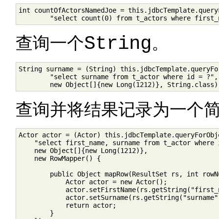
int countOfActorsNamedJoe = this.jdbcTemplate.queryF
        "select count(0) from t_actors where first_
查询一个
String
。
String surname = (String) this.jdbcTemplate.queryFor
        "select surname from t_actor where id = ?", 
        new Object[]{new Long(1212)}, String.class)
查询并将结果记录为一个
Actor actor = (Actor) this.jdbcTemplate.queryForObje
    "select first_name, surname from t_actor where i
    new Object[]{new Long(1212)},

    new RowMapper() {

        public Object mapRow(ResultSet rs, int rowN
            Actor actor = new Actor();

            actor.setFirstName(rs.getString("first_n
            actor.setSurname(rs.getString("surname")
            return actor;

        }
