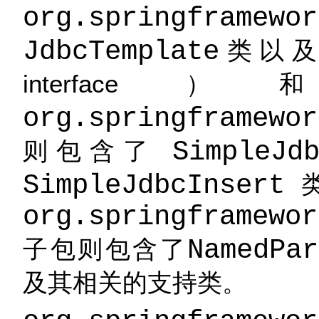
org.springframewor
JdbcTemplate
类以及相
interf
org.springframewor
则包含了
SimpleJd
SimpleJdbcInsert
org.springframewor
子包则包含了
NamedPar
及其相关的支持类。