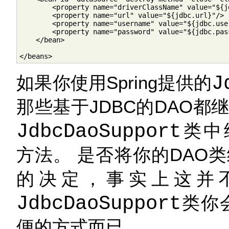
        <property name="driverClassName" value="${j
        <property name="url" value="${jdbc.url}"/>

        <property name="username" value="${jdbc.user
        <property name="password" value="${jdbc.pass
    </bean>

</beans>
如果你使用Spring提供的
J
那些基于JDBC的DAO
JdbcDaoSupport
类中
方法。 是否将你的DAO
的决定，事实上这并
JdbcDaoSupport
类你
便的方式而已。