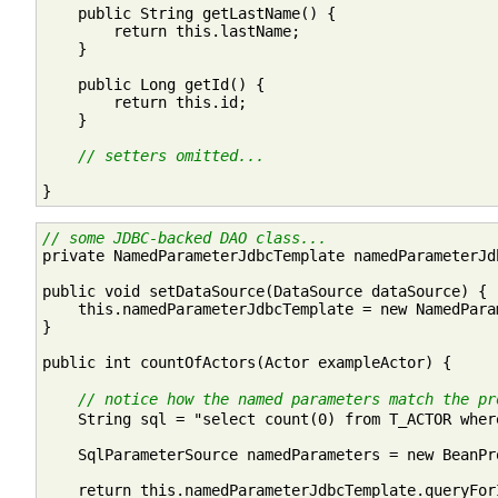
    public String getLastName() {

        return this.lastName;

    }

    public Long getId() {

        return this.id;

    }

// setters omitted...
}
// some JDBC-backed DAO class...

private NamedParameterJdbcTemplate namedParameterJd
public void setDataSource(DataSource dataSource) {

    this.namedParameterJdbcTemplate = new NamedPara
}

public int countOfActors(Actor exampleActor) {

// notice how the named parameters match the pr
    String sql = "select count(0) from T_ACTOR wher
    SqlParameterSource namedParameters = new BeanPr
    return this.namedParameterJdbcTemplate.queryFor