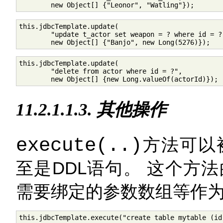
        new Object[] {"Leonor", "Watling"});
this.jdbcTemplate.update(

        "update t_actor set weapon = ? where id = ?"
        new Object[] {"Banjo", new Long(5276)});
this.jdbcTemplate.update(

        "delete from actor where id = ?",

        new Object[] {new Long.valueOf(actorId)});
11.2.1.1.3. 其他操作
execute(..)
方法可以
至是DDL语句。 这个方
需要绑定的参数数组等作
this.jdbcTemplate.execute("create table mytable (id