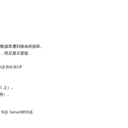
容,相当于数据库遭到致命的损坏。
色，而且显示置疑。
rMSSQLBACKUP
 1 上）。
B/秒）。
t SQL ServerMSSQL