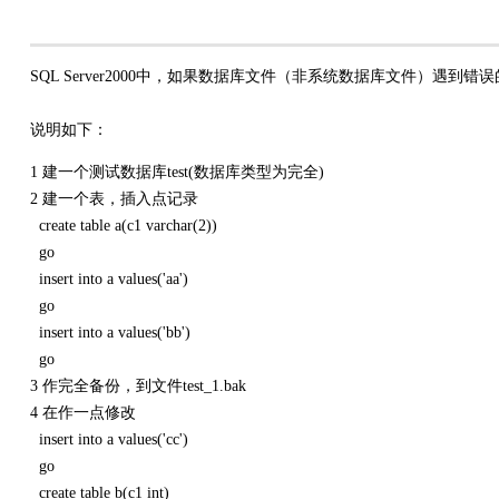
SQL Server2000中，如果数据库文件（非系统数据库文件）遇到错
说明如下：
1 建一个测试数据库test(数据库类型为完全)
2 建一个表，插入点记录
create table a(c1 varchar(2))
go
insert into a values('aa')
go
insert into a values('bb')
go
3 作完全备份，到文件test_1.bak
4 在作一点修改
insert into a values('cc')
go
create table b(c1 int)