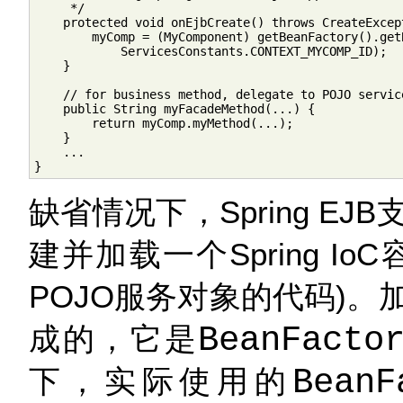
     */

    protected void onEjbCreate() throws CreateExcept
        myComp = (MyComponent) getBeanFactory().getB
            ServicesConstants.CONTEXT_MYCOMP_ID);

    }

    // for business method, delegate to POJO service
    public String myFacadeMethod(...) {

        return myComp.myMethod(...);

    }

    ...

}
缺省情况下，Spring E
建并加载一个Spring I
POJO服务对象的代码)
成的，它是
BeanFacto
下，实际使用的
BeanF