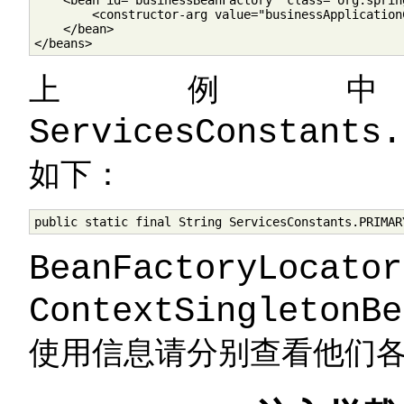
    <bean id="businessBeanFactory" class="org.sprin
        <constructor-arg value="businessApplicationC
    </bean>

</beans>
上例
ServicesConstants.
如下：
public static final String ServicesConstants.PRIMAR
BeanFactoryLocator
ContextSingletonBe
使用信息请分别查看他们各自