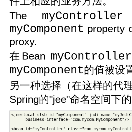
件上相应的业务方法。
The
myController
b
myComponent
property o
proxy.
在Bean
myController
myComponent
的值被设置
另一种选择（在这样的代
Spring的"jee"命名空间下的
<jee:local-slsb id="myComponent" jndi-name="myJndiCo
      business-interface="com.mycom.MyComponent"/>

<bean id="myController" class="com.mycom.myControlle