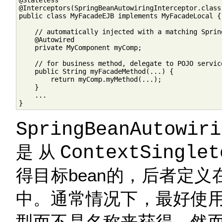
@Stateless

@Interceptors(SpringBeanAutowiringInterceptor.class)
public class MyFacadeEJB implements MyFacadeLocal {

    // automatically injected with a matching Spring
    @Autowired

    private MyComponent myComp;

    // for business method, delegate to POJO service
    public String myFacadeMethod(...) {

        return myComp.myMethod(...);

    }

    ...

}
SpringBeanAutowiri
是从
ContextSinglet
得目标bean的，后者定义
中。通常情况下，最好使
型而不是名称来获得。然