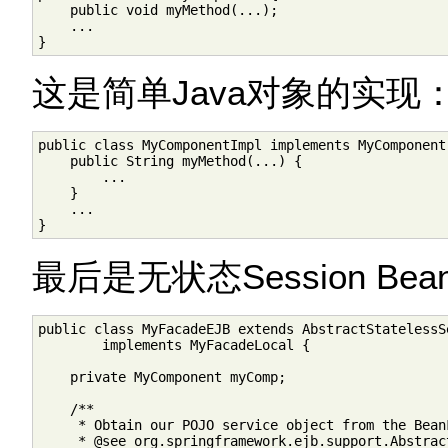
    public void myMethod(...);

    ...

}
这是简单Java对象的实现
public class MyComponentImpl implements MyComponent 
    public String myMethod(...) {

        ...

    }

    ...

}
最后是无状态Session Be
public class MyFacadeEJB extends AbstractStatelessSe
        implements MyFacadeLocal {

    private MyComponent myComp;

    /**

     * Obtain our POJO service object from the Bean
     * @see org.springframework.ejb.support.Abstrac