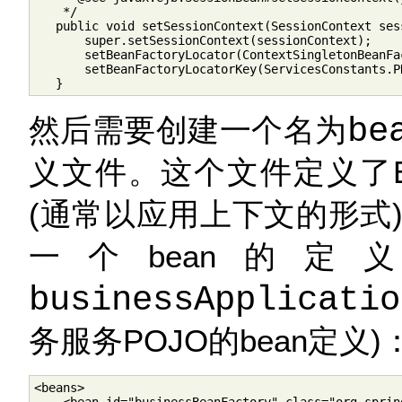
    */

   public void setSessionContext(SessionContext sess
       super.setSessionContext(sessionContext);

       setBeanFactoryLocator(ContextSingletonBeanFa
       setBeanFactoryLocatorKey(ServicesConstants.P
   }
然后需要创建一个名为
be
义文件。这个文件定义了E
(通常以应用上下文的形式
一个bean的
businessApplicatio
务服务POJO的bean定义)
<beans>
